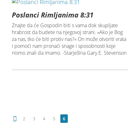
Poslanci Rimljanima 8:31
Znajte da će Gospodin biti s vama dok skupljate
hrabrost da budete na njegovoj strani. »Ako je Bog
za nas, tko će biti protiv nas?« On može otvoriti vrata
i pomoći nam pronaći snage i sposobnosti koje
nismo znali da imamo. -Starješina Gary E. Stevenson
2
3
4
5
6