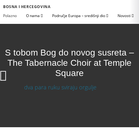
BOSNA I HERCEGOVINA
Polazno
O nama
Područje Europa – središnji dio
Novosti
S tobom Bog do novog susreta –
The Tabernacle Choir at Temple
Square