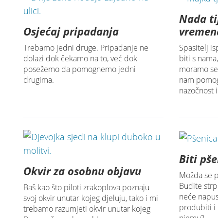
Nada ti
Osjećaj pripadanja
vremen
Trebamo jedni druge. Pripadanje ne
Spasitelj i
dolazi dok čekamo na to, već dok
biti s nama
posežemo da pomognemo jedni
moramo se s
drugima.
nam pomog
nazočnost i 
Biti pš
Okvir za osobnu objavu
Možda se p
Budite strp
Baš kao što piloti zrakoplova poznaju
neće napus
svoj okvir unutar kojeg djeluju, tako i mi
produbiti i
trebamo razumjeti okvir unutar kojeg
njemu?