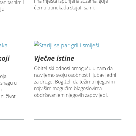
i na mjesta ispunjena suzama, gdje
manitarnim i
ćemo ponekada stajati sami.
ju
koji
Vječne istine
Obiteljski odnosi omogućuju nam da
razvijemo svoju osobnost i ljubav jedni
oja
za druge. Bog želi da težimo njegovim
snagu u
najvišim mogućim blagoslovima
i
obdržavanjem njegovih zapovijedi.
ni život