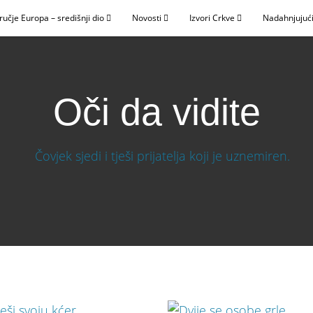
ručje Europa – središnji dio
Novosti
Izvori Crkve
Nadahnjujući
Oči da vidite