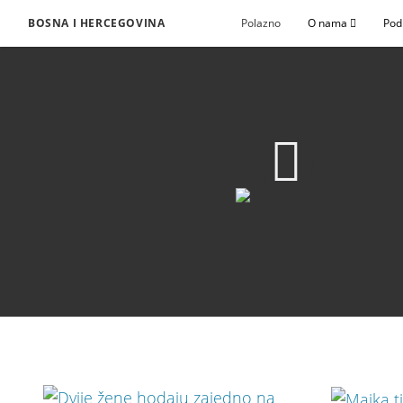
BOSNA I HERCEGOVINA
Polazno
O nama
Pod
Oči da vidite
Download Video