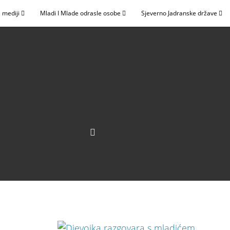
 mediji
Mladi I Mlade odrasle osobe
Sjeverno Jadranske države