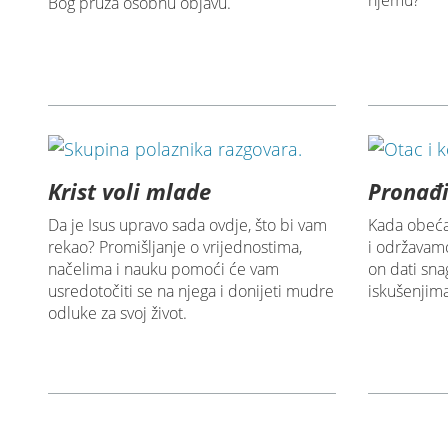
Bog pruža osobnu objavu.
Krist voli mlade
Pronađi
Da je Isus upravo sada ovdje, što bi vam
Kada obeća
rekao? Promišljanje o vrijednostima,
i održavam
načelima i nauku pomoći će vam
on dati sn
usredotočiti se na njega i donijeti mudre
iskušenjima
odluke za svoj život.