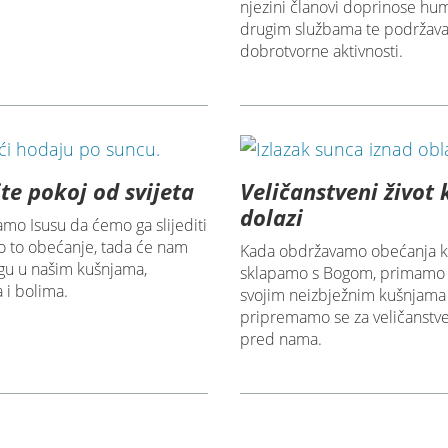
njezini članovi doprinose hu
drugim službama te podržava
dobrotvorne aktivnosti.
te pokoj od svijeta
Veličanstveni život 
dolazi
mo Isusu da ćemo ga slijediti
o to obećanje, tada će nam
Kada obdržavamo obećanja k
agu u našim kušnjama,
sklapamo s Bogom, primamo 
 i bolima.
svojim neizbježnim kušnjama 
pripremamo se za veličanstve
pred nama.