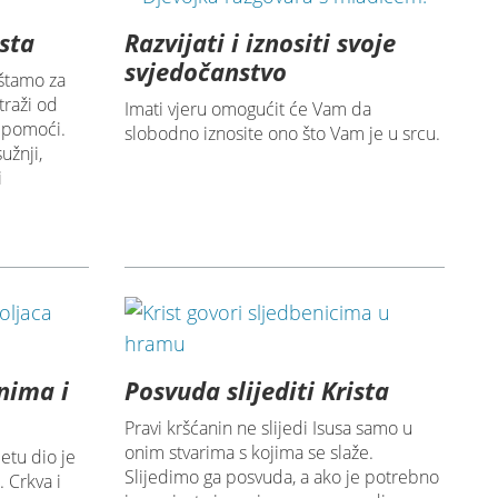
osta
Razvijati i iznositi svoje
svjedočanstvo
štamo za
traži od
Imati vjeru omogućit će Vam da
 pomoći.
slobodno iznosite ono što Vam je u srcu.
užnji,
i
nima i
Posvuda slijediti Krista
Pravi kršćanin ne slijedi Isusa samo u
onim stvarima s kojima se slaže.
etu dio je
Slijedimo ga posvuda, a ako je potrebno
 Crkva i