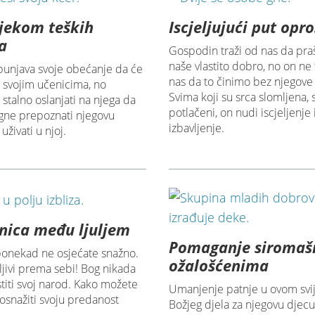
jekom teških
Iscjeljujući put opr
a
Gospodin traži od nas da pra
naše vlastito dobro, no on ne 
spunjava svoje obećanje da će
nas da to činimo bez njegove
, svojim učenicima, no
Svima koji su srca slomljena, s
talno oslanjati na njega da
potlačeni, on nudi iscjeljenje 
ne prepoznati njegovu
izbavljenje.
uživati u njoj.
enica među ljuljem
Pomaganje siromaš
onekad ne osjećate snažno.
ožalošćenima
ljivi prema sebi! Bog nikada
titi svoj narod. Kako možete
Umanjenje patnje u ovom svij
 osnažiti svoju predanost
Božjeg djela za njegovu djecu.