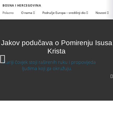
BOSNA I HERCEGOVINA
Polazno
O nama
Područje Europa – središnji dio
Novosti
Jakov podučava o Pomirenju Isusa
Krista
Jakov podučava o Pomirenju Isusa Krista
Download Video