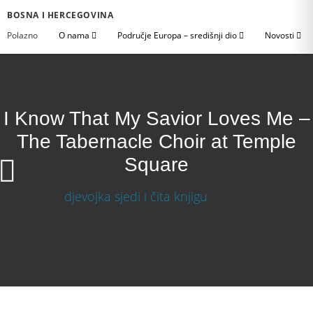
BOSNA I HERCEGOVINA
Polazno
O nama
Područje Europa – središnji dio
Novosti
I Know That My Savior Loves Me –
The Tabernacle Choir at Temple
Square