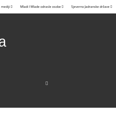
 mediji
Mladi I Mlade odrasle osobe
Sjeverno Jadranske države
a
e