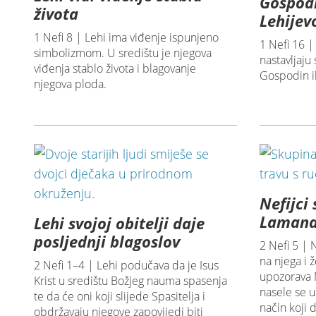
Gospod
života
Lehijev
1 Nefi 8 | Lehi ima viđenje ispunjeno
1 Nefi 16 | 
simbolizmom. U središtu je njegova
nastavljaju 
viđenja stablo života i blagovanje
Gospodin ih
njegova ploda.
Nefijci
Laman
Lehi svojoj obitelji daje
posljednji blagoslov
2 Nefi 5 | N
na njega i 
2 Nefi 1–4 | Lehi podučava da je Isus
upozorava N
Krist u središtu Božjeg nauma spasenja
nasele se u
te da će oni koji slijede Spasitelja i
način koji 
obdržavaju njegove zapovijedi biti