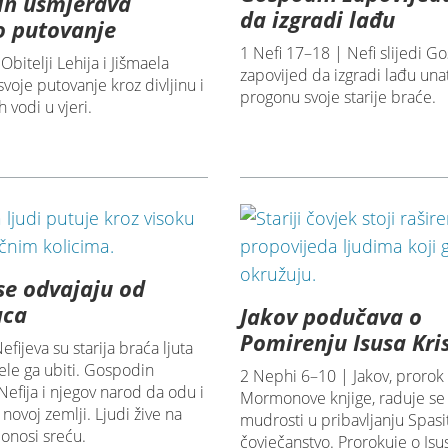
in usmjerava
da izgradi lađu
o putovanje
1 Nefi 17–18 | Nefi slijedi 
Obitelji Lehija i Jišmaela
zapovijed da izgradi lađu una
svoje putovanje kroz divljinu i
progonu svoje starije braće.
 vodi u vjeri.
 se odvajaju od
aca
Jakov podučava o
Pomirenju Isusa Kri
efijeva su starija braća ljuta
žele ga ubiti. Gospodin
2 Nephi 6–10 | Jakov, prorok 
efija i njegov narod da odu i
Mormonove knjige, raduje se 
 novoj zemlji. Ljudi žive na
mudrosti u pribavljanju Spasit
donosi sreću.
čovječanstvo. Prorokuje o Isus