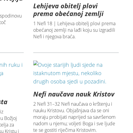
Lehijeva obitelj plovi
prema obećanoj zemlji
Gospodinovu
toč
1 Nefi 18 | Lehijeva obitelj plovi prema
obećanoj zemlji na lađi koju su izgradili
Nefi i njegova braća.
Nefi naučava nauk Kristov
sta
2 Nefi 31–32 Nefi naučava o krštenju i
nauku Kristovu. Objašnjava da se oni
iz
moraju probijati naprijed sa savršenom
u Božjoj
nadom u njemu; voljeti Boga i sve ljude
elja za
te se gostiti riječima Kristovim.
u Kristu i