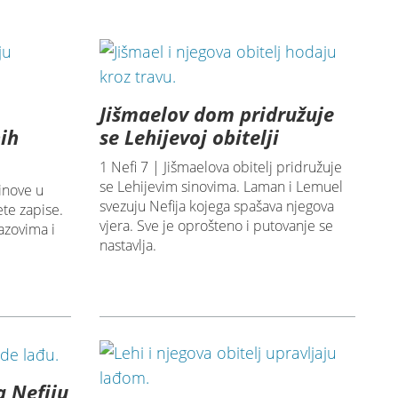
Jišmaelov dom pridružuje
ih
se Lehijevoj obitelji
1 Nefi 7 | Jišmaelova obitelj pridružuje
se Lehijevim sinovima. Laman i Lemuel
sinove u
svezuju Nefija kojega spašava njegova
ete zapise.
vjera. Sve je oprošteno i putovanje se
azovima i
nastavlja.
a Nefiju