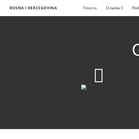
BOSNA I HERCEGOVINA
Polazno
O nama
Pod
Gospodin usmjerava L
Download Video