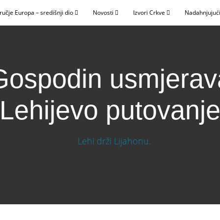
ručje Europa – središnji dio
Novosti
Izvori Crkve
Nadahnjujući
Gospodin usmjerav
Lehijevo putovanj
ehijevo putovanje