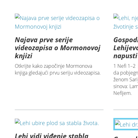
Najava prve serije
Gospodi
videozapisa o Mormonovoj
Lehijevo
knjizi
napusti
Otkrijte kako započinje Mormonova
1 Nefi 1–2
knjiga gledajući prvu seriju videozapisa.
da pobjegn
ženom Sari
sinova: L
Nefijem.
Lehi vidi viđenje stabla