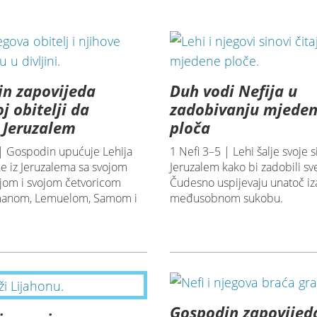
n zapovijeda
Duh vodi Nefija u
j obitelji da
zadobivanju mjeden
 Jeruzalem
ploča
 | Gospodin upućuje Lehija
1 Nefi 3–5 | Lehi šalje svoje 
e iz Jeruzalema sa svojom
Jeruzalem kako bi zadobili sv
jom i svojom četvoricom
Čudesno uspijevaju unatoč iz
amanom, Lemuelom, Samom i
međusobnom sukobu.
Gospodin zapovijed