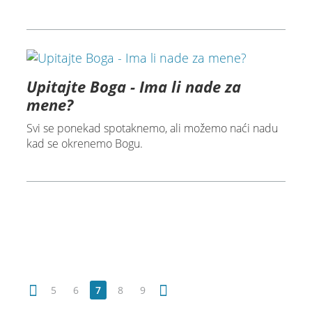
Upitajte Boga - Ima li nade za
mene?
Svi se ponekad spotaknemo, ali možemo naći nadu
kad se okrenemo Bogu.
5
6
7
8
9