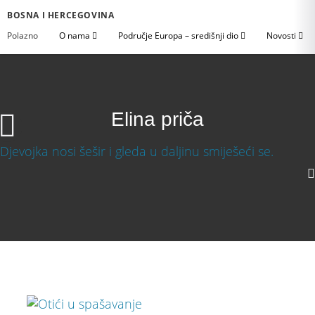
BOSNA I HERCEGOVINA
Polazno
O nama
Područje Europa – središnji dio
Novosti
Elina priča
Elina priča
1080p