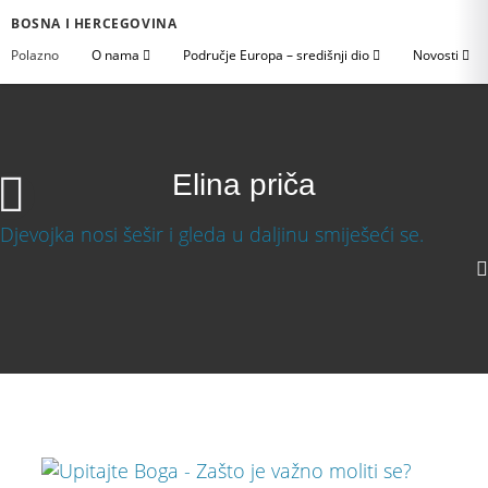
BOSNA I HERCEGOVINA
Polazno
O nama
Područje Europa – središnji dio
Novosti
Elina priča
Elina priča
1080p