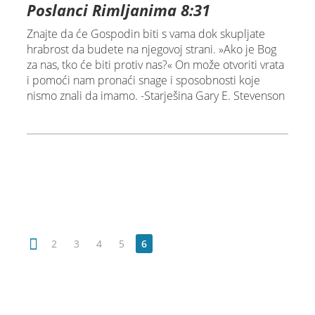
Poslanci Rimljanima 8:31
Znajte da će Gospodin biti s vama dok skupljate
hrabrost da budete na njegovoj strani. »Ako je Bog
za nas, tko će biti protiv nas?« On može otvoriti vrata
i pomoći nam pronaći snage i sposobnosti koje
nismo znali da imamo. -Starješina Gary E. Stevenson
2
3
4
5
6