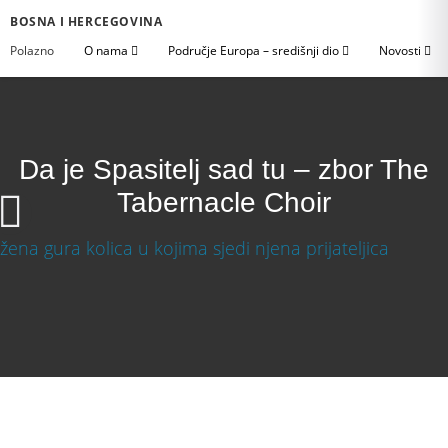
BOSNA I HERCEGOVINA
Polazno
O nama
Područje Europa – središnji dio
Novosti
Da je Spasitelj sad tu – zbor The
Tabernacle Choir