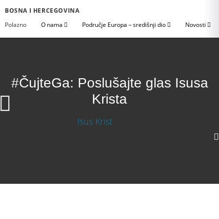
BOSNA I HERCEGOVINA
Polazno
O nama
Područje Europa – središnji dio
Novosti
#ČujteGa: Poslušajte glas Isusa
Krista
#ČujteGa: Poslušajte glas Isusa Krista
1080p