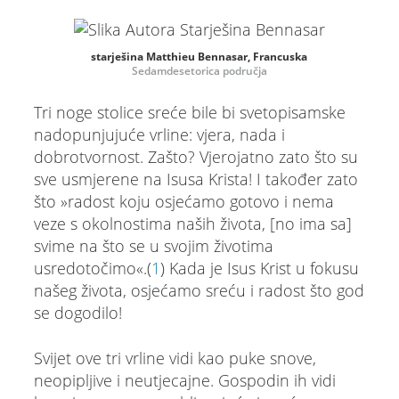
starješina Matthieu Bennasar, Francuska
Sedamdesetorica područja
Tri noge stolice sreće bile bi svetopisamske
nadopunjujuće vrline: vjera, nada i
dobrotvornost. Zašto? Vjerojatno zato što su
sve usmjerene na Isusa Krista! I također zato
što »radost koju osjećamo gotovo i nema
veze s okolnostima naših života, [no ima sa]
svime na što se u svojim životima
usredotočimo«.(
1
) Kada je Isus Krist u fokusu
našeg života, osjećamo sreću i radost što god
se dogodilo!
Svijet ove tri vrline vidi kao puke snove,
neopipljive i neutjecajne. Gospodin ih vidi