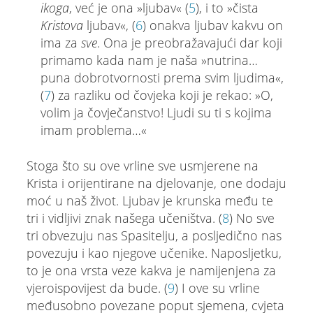
ikoga
, već je ona »ljubav« (
5
), i to »čista
Kristova
ljubav«, (
6
) onakva ljubav kakvu on
ima za
sve
. Ona je preobražavajući dar koji
primamo kada nam je naša »nutrina…
puna dobrotvornosti prema svim ljudima«,
(
7
) za razliku od čovjeka koji je rekao: »O,
volim ja čovječanstvo! Ljudi su ti s kojima
imam problema…«
Stoga što su ove vrline sve usmjerene na
Krista i orijentirane na djelovanje, one dodaju
moć u naš život. Ljubav je krunska među te
tri i vidljivi znak našega učeništva. (
8
) No sve
tri obvezuju nas Spasitelju, a posljedično nas
povezuju i kao njegove učenike. Naposljetku,
to je ona vrsta veze kakva je namijenjena za
vjeroispovijest da bude. (
9
) I ove su vrline
međusobno povezane poput sjemena, cvjeta