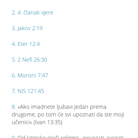
2.
4. članak vjere
3.
Jakov 2:19
4.
Eter 12:4
5.
2 Nefi 26:30
6.
Moroni 7:47
7.
NiS 121:45
8.
»Ako imadnete ljubavi jedan prema
drugome, po tom će svi upoznati da ste moji
učenici« (Ivan 13:35)
9.
Od latinske riječi
religare
- povezati, svezati