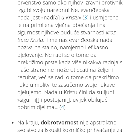
prvenstvo samo ako njihov izravni protivnik
izgubi svoju narednu! Ne, evanđeoska
nada jest »nad[a]
u Kristu
« (
3
) i usmjerena
je na primljena vječna obećanja i na
sigurnost njihove buduće stvarnosti
kroz
Isusa Krista
. Time nas evanđeoska nada
poziva na stalno, namjerno i efikasno
djelovanje. Ne radi se o tome da
prekrižimo prste kada više nikakva radnja s
naše strane ne može utjecati na željeni
rezultat, već se radi o tome da prekrižimo
ruke u molitvi te zasučemo svoje rukave i
djelujemo. Nada u Kristu čini da su ljudi
»sigurni[] i postojani[], uvijek obilujući
dobrim djelima«. (
4
)
Na kraju,
dobrotvornost
nije apstraktno
svojstvo za iskusiti kozmičko prihvaćanje za