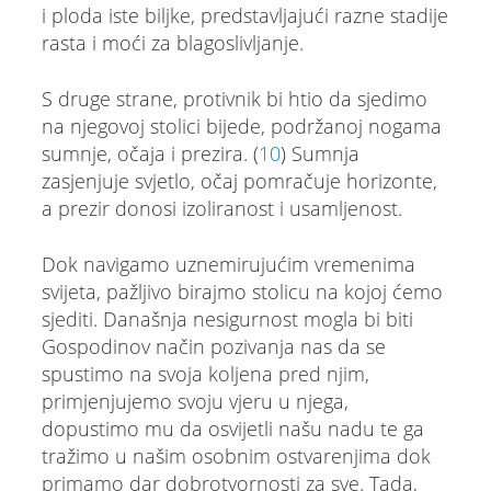
i ploda iste biljke, predstavljajući razne stadije
rasta i moći za blagoslivljanje.
S druge strane, protivnik bi htio da sjedimo
na njegovoj stolici bijede, podržanoj nogama
sumnje, očaja i prezira. (
10
) Sumnja
zasjenjuje svjetlo, očaj pomračuje horizonte,
a prezir donosi izoliranost i usamljenost.
Dok navigamo uznemirujućim vremenima
svijeta, pažljivo birajmo stolicu na kojoj ćemo
sjediti. Današnja nesigurnost mogla bi biti
Gospodinov način pozivanja nas da se
spustimo na svoja koljena pred njim,
primjenjujemo svoju vjeru u njega,
dopustimo mu da osvijetli našu nadu te ga
tražimo u našim osobnim ostvarenjima dok
primamo dar dobrotvornosti za sve. Tada,