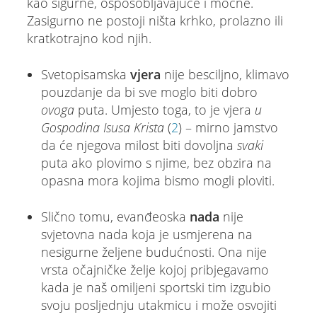
kao sigurne, osposobljavajuće i moćne.
Zasigurno ne postoji ništa krhko, prolazno ili
kratkotrajno kod njih.
Svetopisamska
vjera
nije besciljno, klimavo
pouzdanje da bi sve moglo biti dobro
ovoga
puta. Umjesto toga, to je vjera
u
Gospodina Isusa Krista
(
2
) – mirno jamstvo
da će njegova milost biti dovoljna
svaki
puta ako plovimo s njime, bez obzira na
opasna mora kojima bismo mogli ploviti.
Slično tomu, evanđeoska
nada
nije
svjetovna nada koja je usmjerena na
nesigurne željene budućnosti. Ona nije
vrsta očajničke želje kojoj pribjegavamo
kada je naš omiljeni sportski tim izgubio
svoju posljednju utakmicu i može osvojiti