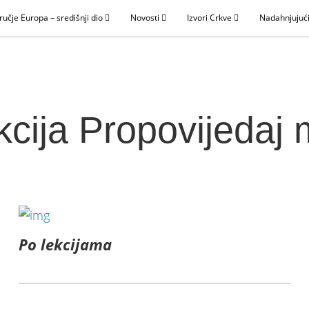
ručje Europa – središnji dio
Novosti
Izvori Crkve
Nadahnjujući
kcija Propovijedaj
Po lekcijama