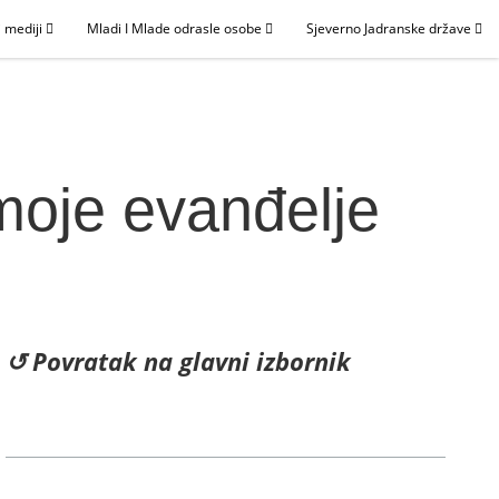
 mediji
Mladi I Mlade odrasle osobe
Sjeverno Jadranske države
 moje evanđelje
↺ Povratak na glavni izbornik