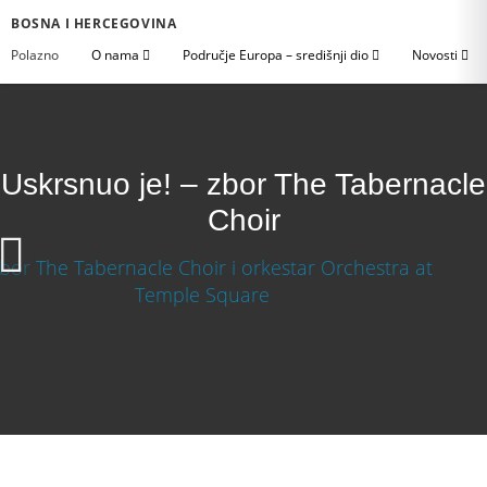
BOSNA I HERCEGOVINA
Polazno
O nama
Područje Europa – središnji dio
Novosti
Uskrsnuo je! – zbor The Tabernacle
Choir