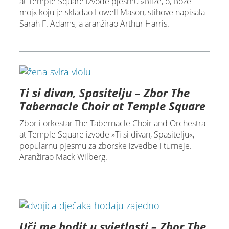
at Temple Square izvode pjesmu »Bliže, o, Bože
moj« koju je skladao Lowell Mason, stihove napisala
Sarah F. Adams, a aranžirao Arthur Harris.
Ti si divan, Spasitelju – Zbor The
Tabernacle Choir at Temple Square
Zbor i orkestar The Tabernacle Choir and Orchestra
at Temple Square izvode »Ti si divan, Spasitelju«,
popularnu pjesmu za zborske izvedbe i turneje.
Aranžirao Mack Wilberg.
Uči me hodit u svjetlosti – Zbor The