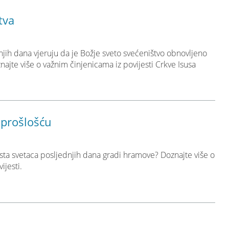
tva
dnjih dana vjeruju da je Božje sveto svećeništvo obnovljeno
jte više o važnim činjenicama iz povijesti Crkve Isusa
s prošlošću
Krista svetaca posljednjih dana gradi hramove? Doznajte više o
ijesti.