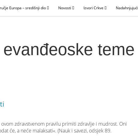
ručje Europa – središnji dio
Novosti
Izvori Crkve
Nadahnjujući
evanđeoske teme
ti
 ovom zdravstvenom pravilu primiti zdravlje i mudrost. Oni
hodat će, a neće malaksati«. (Nauk i savezi, odsjek 89.