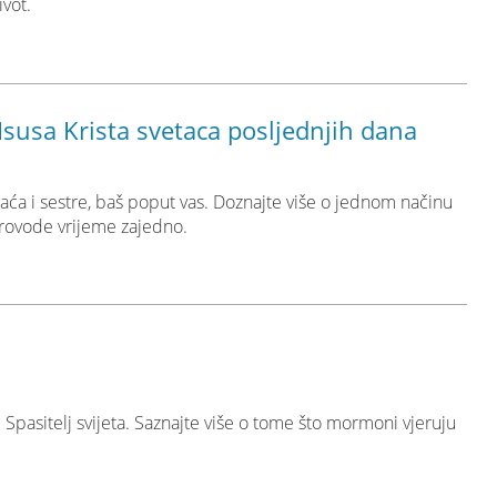
ivot.
 Isusa Krista svetaca posljednjih dana
raća i sestre, baš poput vas. Doznajte više o jednom načinu
 provode vrijeme zajedno.
i Spasitelj svijeta. Saznajte više o tome što mormoni vjeruju