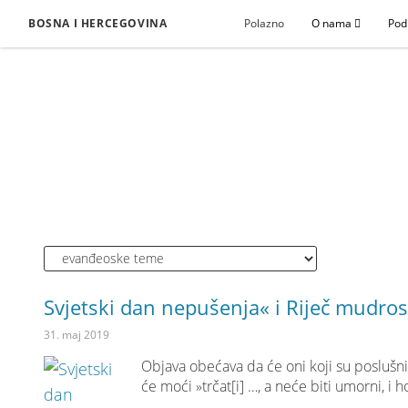
BOSNA I HERCEGOVINA
Polazno
O nama
Pod
Svjetski dan nepušenja« i Riječ mudros
31. maj 2019
Objava obećava da će oni koji su poslušni
će moći »trčat[i] …, a neće biti umorni, i 