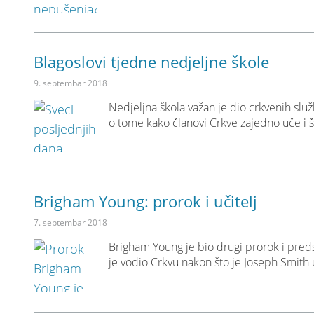
Blagoslovi tjedne nedjeljne škole
9. septembar 2018
Nedjeljna škola važan je dio crkvenih služ
o tome kako članovi Crkve zajedno uče i š
Brigham Young: prorok i učitelj
7. septembar 2018
Brigham Young je bio drugi prorok i preds
je vodio Crkvu nakon što je Joseph Smith 