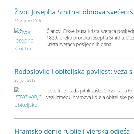
Život Josepha Smitha: obnova svećeniš
30. august 2018
Članovi Crkve Isusa Krista svetaca poslje
1829. preko proroka Josepha Smitha. Dozna
Krista svetaca posljednjih dana.
Rodoslovlje i obiteljska povijest: veza 
20. juni 2018
Jeste li se ikada pitali zašto Crkva Isusa 
vezi između hramova i djela obiteljske pov
Hramsko donje rublje i vjerska odjeća