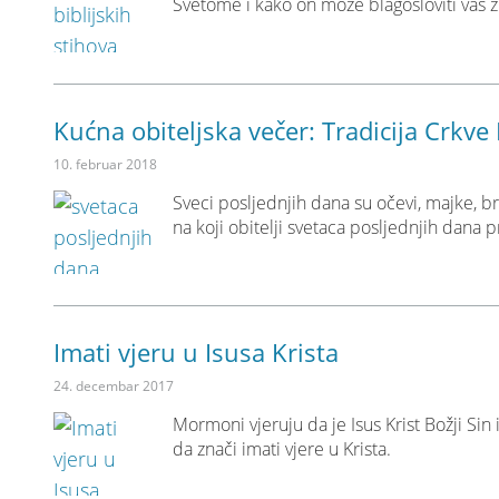
Svetome i kako on može blagosloviti vaš ž
Kućna obiteljska večer: Tradicija Crkve
10. februar 2018
Sveci posljednjih dana su očevi, majke, b
na koji obitelji svetaca posljednjih dana
Imati vjeru u Isusa Krista
24. decembar 2017
Mormoni vjeruju da je Isus Krist Božji Sin 
da znači imati vjere u Krista.