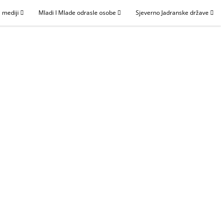
 mediji
Mladi I Mlade odrasle osobe
Sjeverno Jadranske države