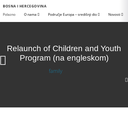
BOSNA I HERCEGOVINA
Polazno
O nama
Područje Europa – središnji dio
Novosti
Relaunch of Children and Youth
Program (na engleskom)
Relaunch of Children and Youth Program (na
engleskom)
Download Video