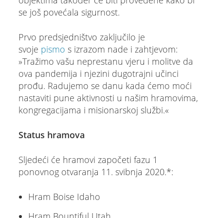
objektima također će biti provedene kako bi
se još povećala sigurnost.
Prvo predsjedništvo zaključilo je
svoje
pismo
s izrazom nade i zahtjevom:
»Tražimo vašu neprestanu vjeru i molitve da
ova pandemija i njezini dugotrajni učinci
prođu. Radujemo se danu kada ćemo moći
nastaviti pune aktivnosti u našim hramovima,
kongregacijama i misionarskoj službi.«
Status hramova
Sljedeći će hramovi započeti fazu 1
ponovnog otvaranja 11. svibnja 2020.*:
Hram Boise Idaho
Hram Bountiful Utah