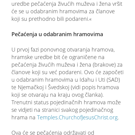
uredbe pečaćenja živućih muževa i žena vršit
će se u odabranim hramovima za članove
koji su prethodno bili podareni.«
Pečaćenja u odabranim hramovima
U prvoj fazi ponovnog otvaranja hramova,
hramske uredbe bit će ograničene na
pečaćenja živućih muževa i žena (brakove) za
članove koji su već podareni. Ovo će započeti
u odabranim hramovima u Idahu i Uti (SAD)
te Njemačkoj i Švedskoj (vidi popis hramova
koji se otvaraju na kraju ovog članka).
Trenutni status pojedinačnih hramova može
se vidjeti na stranici svakog pojedinačnog
hrama na
Temples.ChurchofJesusChrist.org
.
Ova će se pečaćenja održavati od