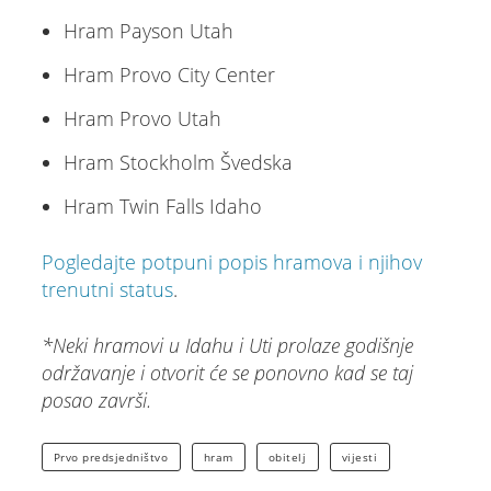
Hram Payson Utah
Hram Provo City Center
Hram Provo Utah
Hram Stockholm Švedska
Hram Twin Falls Idaho
Pogledajte potpuni popis hramova i njihov
trenutni status
.
*Neki hramovi u Idahu i Uti prolaze godišnje
održavanje i otvorit će se ponovno kad se taj
posao završi.
Prvo predsjedništvo
hram
obitelj
vijesti