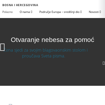
BOSNA I HERCEGOVINA
Polazno
O nama
Područje Europa – središnji dio
Novosti
Otvaranje nebesa za pomoć
Otvaranje nebesa za pomoć
1080p