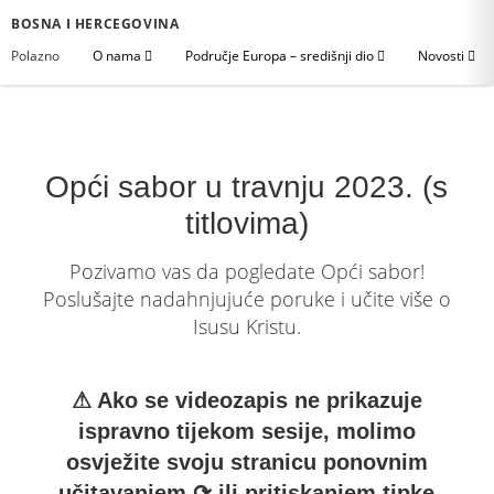
BOSNA I HERCEGOVINA
Polazno
O nama
Područje Europa – središnji dio
Novosti
Opći sabor u travnju 2023. (s
titlovima)
Pozivamo vas da pogledate Opći sabor!
Poslušajte nadahnjujuće poruke i učite više o
Isusu Kristu.
⚠ Ako se videozapis ne prikazuje
ispravno tijekom sesije, molimo
osvježite svoju stranicu ponovnim
učitavanjem ⟳ ili pritiskanjem tipke