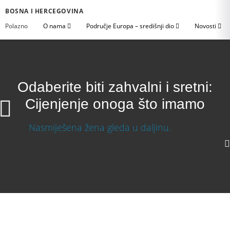
BOSNA I HERCEGOVINA
Polazno
O nama
Područje Europa – središnji dio
Novosti
Odaberite biti zahvalni i sretni:
Cijenjenje onoga što imamo
Odaberite biti zahvalni i sretni: Cijenjenje onoga
što imamo
Download Video