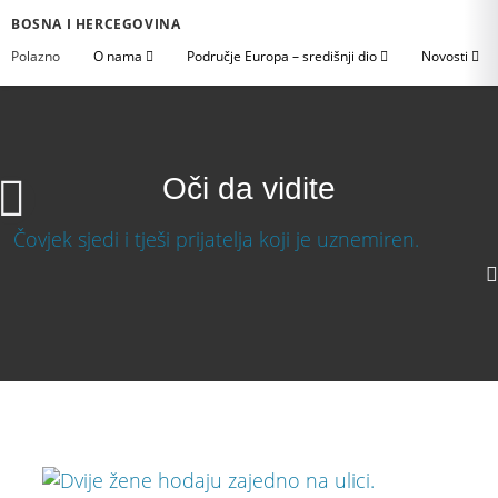
BOSNA I HERCEGOVINA
Polazno
O nama
Područje Europa – središnji dio
Novosti
Oči da vidite
Oči da vidite
Download Video