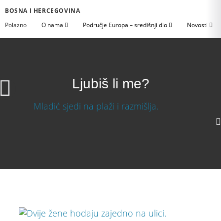
BOSNA I HERCEGOVINA
Polazno
O nama
Područje Europa – središnji dio
Novosti
Ljubiš li me?
Ljubiš li me?
Download Video