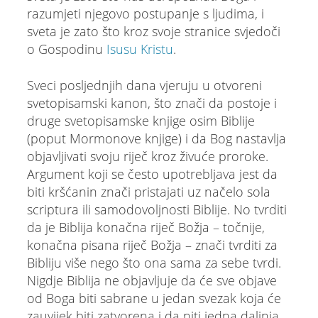
razumjeti njegovo postupanje s ljudima, i
sveta je zato što kroz svoje stranice svjedoči
o Gospodinu
Isusu Kristu
.
Sveci posljednjih dana vjeruju u otvoreni
svetopisamski kanon, što znači da postoje i
druge svetopisamske knjige osim Biblije
(poput Mormonove knjige) i da Bog nastavlja
objavljivati svoju riječ kroz živuće proroke.
Argument koji se često upotrebljava jest da
biti kršćanin znači pristajati uz načelo sola
scriptura ili samodovoljnosti Biblije. No tvrditi
da je Biblija konačna riječ Božja – točnije,
konačna pisana riječ Božja – znači tvrditi za
Bibliju više nego što ona sama za sebe tvrdi.
Nigdje Biblija ne objavljuje da će sve objave
od Boga biti sabrane u jedan svezak koja će
zauvijek biti zatvorena i da niti jedna daljnja