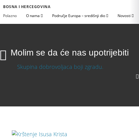
BOSNA I HERCEGOVINA
Polazno
O nama
Područje Europa – središnji dio
Novosti
Molim se da će nas upotrijebiti
Molim se da će nas upotrijebiti
Download Video