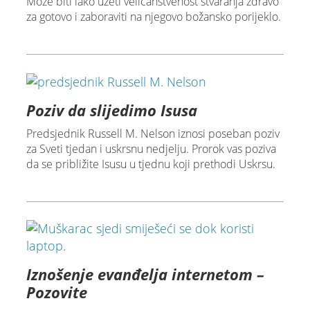
Može biti lako uzeti veličanstvenost stvaranja zdravo
za gotovo i zaboraviti na njegovo božansko porijeklo.
Poziv da slijedimo Isusa
Predsjednik Russell M. Nelson iznosi poseban poziv
za Sveti tjedan i uskrsnu nedjelju. Prorok vas poziva
da se približite Isusu u tjednu koji prethodi Uskrsu.
Iznošenje evanđelja internetom –
Pozovite