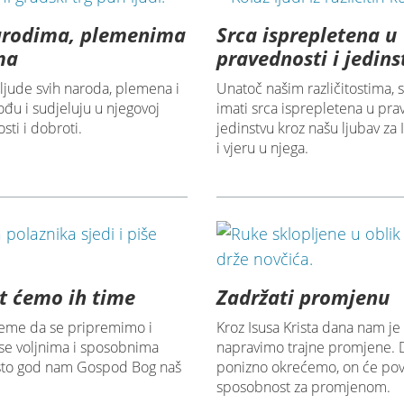
arodima, plemenima
Srca isprepletena u
ima
pravednosti i jedins
ljude svih naroda, plemena i
Unatoč našim različitostima,
ođu i sudjeluju u njegovoj
imati srca isprepletena u pra
sti i dobroti.
jedinstvu kroz našu ljubav za 
i vjeru u njega.
at ćemo ih time
Zadržati promjenu
ijeme da se pripremimo i
Kroz Isusa Krista dana nam je
e voljnima i sposobnima
napravimo trajne promjene. 
e što god nam Gospod Bog naš
ponizno okrećemo, on će pov
sposobnost za promjenom.