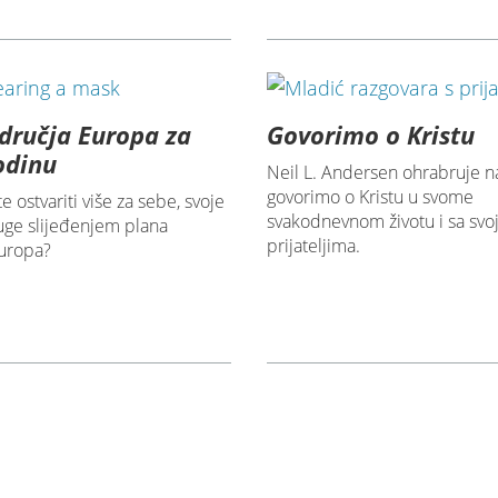
dručja Europa za
Govorimo o Kristu
odinu
Neil L. Andersen ohrabruje n
govorimo o Kristu u svome
 ostvariti više za sebe, svoje
svakodnevnom životu i sa svo
uge slijeđenjem plana
prijateljima.
uropa?