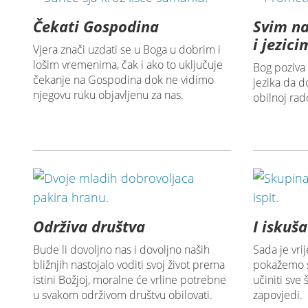
Čekati Gospodina
Svim n
i jezic
Vjera znači uzdati se u Boga u dobrim i
lošim vremenima, čak i ako to uključuje
Bog poziva 
čekanje na Gospodina dok ne vidimo
jezika da d
njegovu ruku objavljenu za nas.
obilnoj rado
Održiva društva
I iskuš
Bude li dovoljno nas i dovoljno naših
Sada je vr
bližnjih nastojalo voditi svoj život prema
pokažemo s
istini Božjoj, moralne će vrline potrebne
učiniti sv
u svakom održivom društvu obilovati.
zapovjedi.