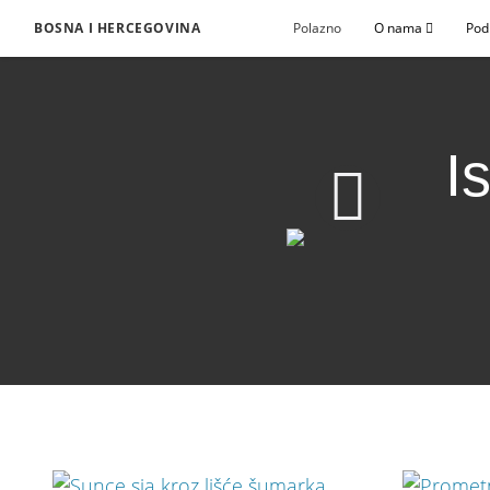
BOSNA I HERCEGOVINA
Polazno
O nama
Pod
I
Iscjeljujući put oprost
Download Video