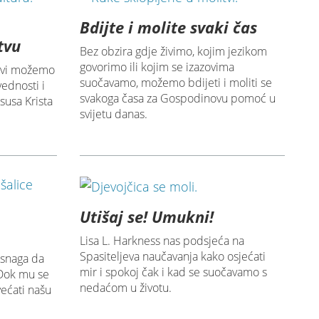
Bdijte i molite svaki čas
tvu
Bez obzira gdje živimo, kojim jezikom
govorimo ili kojim se izazovima
 svi možemo
suočavamo, možemo bdijeti i moliti se
vednosti i
svakoga časa za Gospodinovu pomoć u
Isusa Krista
svijetu danas.
Utišaj se! Umukni!
Lisa L. Harkness nas podsjeća na
Spasiteljeva naučavanja kako osjećati
 snaga da
mir i spokoj čak i kad se suočavamo s
Dok mu se
nedaćom u životu.
ećati našu