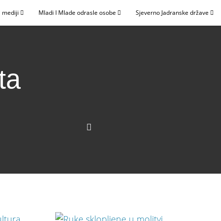
 mediji
Mladi I Mlade odrasle osobe
Sjeverno Jadranske države
ta