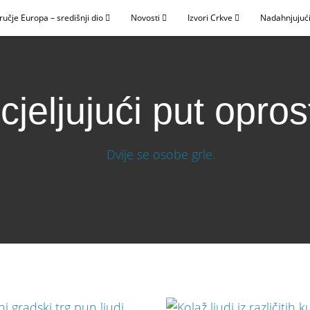
ručje Europa – središnji dio
Novosti
Izvori Crkve
Nadahnjujući
scjeljujući put opros
a