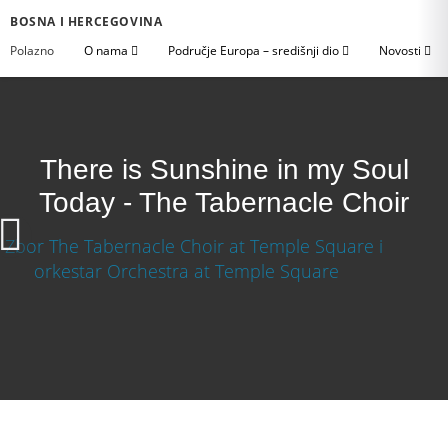
BOSNA I HERCEGOVINA
Polazno
O nama
Područje Europa – središnji dio
Novosti
There is Sunshine in my Soul
Today - The Tabernacle Choir