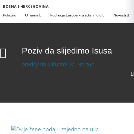
BOSNA I HERCEGOVINA
Polazno
O nama
Područje Europa – središnji dio
Novosti
Poziv da slijedimo Isusa
Poziv da slijedimo Isusa
Download Video