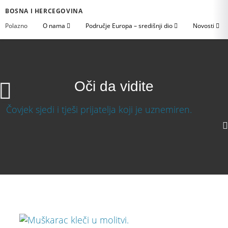
BOSNA I HERCEGOVINA
Polazno
O nama
Područje Europa – središnji dio
Novosti
Oči da vidite
Oči da vidite
Download Video