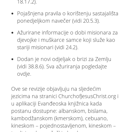
18.17.2).
Pojašnjena pravila o korištenju sastajališta
ponedjeljkom navečer (vidi 20.5.3).
Ažurirane informacije o dobi misionara za
djevojke i muškarce samce koji služe kao
stariji misionari (vidi 24.2).
Dodan je novi odjeljak o brizi za Zemlju
(vidi 38.8.6). Sva ažuriranja pogledajte
ovdje.
Ove se revizije objavljuju na sljedećim
jezicima na stranici ChurchofJesusChrist.org i
u aplikaciji Evanđeoska knjižnica kada
postanu dostupne: albanskom, bislama,
kambodžanskom (kmerskom), cebuano,
kineskom – pojednostavljenom, kineskom –