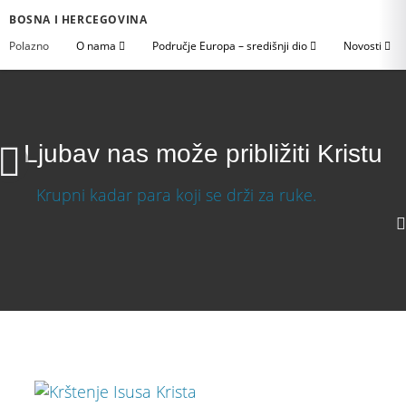
BOSNA I HERCEGOVINA
Polazno
O nama
Područje Europa – središnji dio
Novosti
Ljubav nas može približiti Kristu
Ljubav nas može približiti Kristu
Download Video