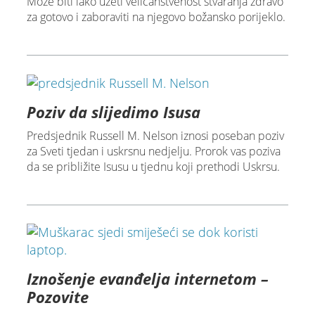
Može biti lako uzeti veličanstvenost stvaranja zdravo
za gotovo i zaboraviti na njegovo božansko porijeklo.
Poziv da slijedimo Isusa
Predsjednik Russell M. Nelson iznosi poseban poziv
za Sveti tjedan i uskrsnu nedjelju. Prorok vas poziva
da se približite Isusu u tjednu koji prethodi Uskrsu.
Iznošenje evanđelja internetom –
Pozovite