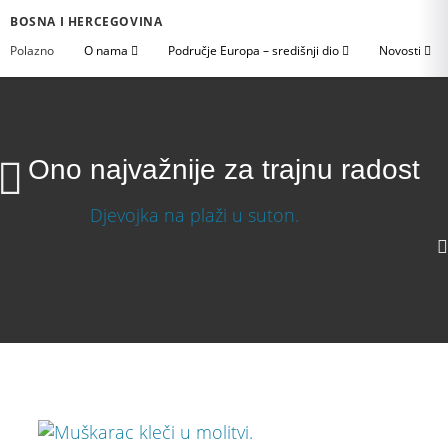
BOSNA I HERCEGOVINA
Polazno
O nama
Područje Europa – središnji dio
Novosti
Ono najvažnije za trajnu radost
Ono najvažnije za trajnu radost
Download Video